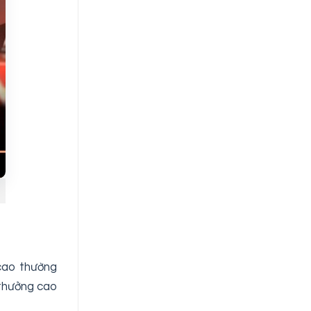
 cao thường
 thưởng cao