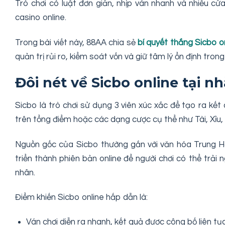
Trò chơi có luật đơn giản, nhịp ván nhanh và nhiều cử
casino online.
Trong bài viết này, 88AA chia sẻ
bí quyết thắng Sicbo o
quản trị rủi ro, kiểm soát vốn và giữ tâm lý ổn định trong
Đôi nét về Sicbo online tại n
Sicbo là trò chơi sử dụng 3 viên xúc xắc để tạo ra kết
trên tổng điểm hoặc các dạng cược cụ thể như Tài, Xỉu, 
Nguồn gốc của Sicbo thường gắn với văn hóa Trung Ho
triển thành phiên bản online để người chơi có thể trải
nhân.
Điểm khiến Sicbo online hấp dẫn là:
Ván chơi diễn ra nhanh, kết quả được công bố liên tục