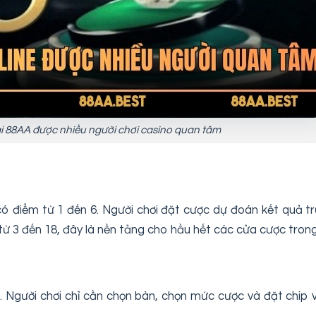
tại 88AA được nhiều người chơi casino quan tâm
n
ó điểm từ 1 đến 6. Người chơi đặt cược dự đoán kết quả tr
ừ 3 đến 18, đây là nền tảng cho hầu hết các cửa cược trong 
. Người chơi chỉ cần chọn bàn, chọn mức cược và đặt chip