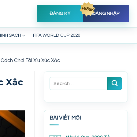
+888K
ĐĂNG KÝ
ĐĂNG NHẬP
ÍNH SÁCH
FIFA WORLD CUP 2026
Cách Chơi Tài Xỉu Xúc Xắc
c Xắc
BÀI VIẾT MỚI