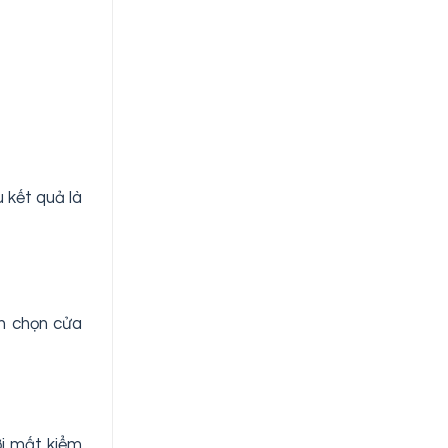
 kết quả là
ch chọn cửa
ơi mất kiểm