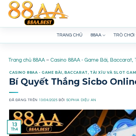
Chuyển
đến
nội
dung
TRANG CHỦ
88AA
TRÒ CHƠI
Trang chủ 88AA
–
Casino 88AA - Game Bài, Baccarat, T
CASINO 88AA - GAME BÀI, BACCARAT, TÀI XỈU VÀ SLOT GA
Bí Quyết Thắng Sicbo Onlin
ĐÃ ĐĂNG TRÊN
13/04/2025
BỞI
SOPHIA DIỆU AN
13
Th4