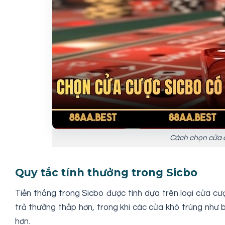
Cách chọn cửa c
Quy tắc tính thưởng trong Sicbo
Tiền thắng trong Sicbo được tính dựa trên loại cửa c
trả thưởng thấp hơn, trong khi các cửa khó trúng như 
hơn.