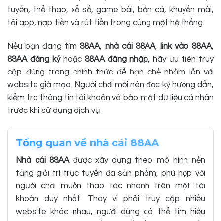
tuyến, thể thao, xổ số, game bài, bắn cá, khuyến mãi,
tải app, nạp tiền và rút tiền trong cùng một hệ thống.
Nếu bạn đang tìm
88AA
,
nhà cái 88AA
,
link vào 88AA
,
88AA đăng ký
hoặc
88AA đăng nhập
, hãy ưu tiên truy
cập đúng trang chính thức để hạn chế nhầm lẫn với
website giả mạo. Người chơi mới nên đọc kỹ hướng dẫn,
kiểm tra thông tin tài khoản và bảo mật dữ liệu cá nhân
trước khi sử dụng dịch vụ.
Tổng quan về nhà cái 88AA
Nhà cái 88AA
được xây dựng theo mô hình nền
tảng giải trí trực tuyến đa sản phẩm, phù hợp với
người chơi muốn thao tác nhanh trên một tài
khoản duy nhất. Thay vì phải truy cập nhiều
website khác nhau, người dùng có thể tìm hiểu