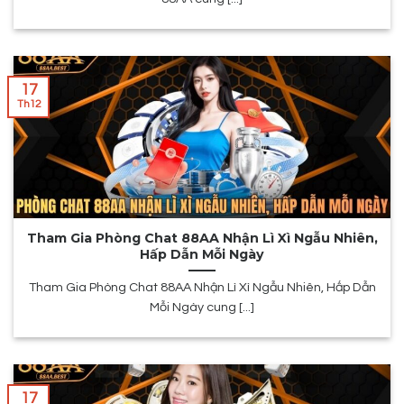
website thiếu thông tin liên hệ, thiếu chính sách
hoặc yêu cầu cung cấp dữ liệu bất thường cần
được kiểm tra kỹ.
17
Ngoài ra, người chơi nên thường xuyên đổi mật
Th12
khẩu, không chia sẻ mã xác minh và chỉ đăng nhập
trên thiết bị tin cậy. Đây là các bước cơ bản giúp
bảo vệ tài khoản khi sử dụng dịch vụ trực tuyến.
88AA phù hợp với những ai?
Tham Gia Phòng Chat 88AA Nhận Lì Xì Ngẫu Nhiên,
88AA phù hợp với người dùng muốn tìm một hệ
Hấp Dẫn Mỗi Ngày
thống giải trí có nhiều lựa chọn, giao diện dễ thao
Tham Gia Phòng Chat 88AA Nhận Lì Xì Ngẫu Nhiên, Hấp Dẫn
tác và hỗ trợ tiếng Việt. Người mới có thể bắt đầu
Mỗi Ngày cung [...]
bằng việc đọc thông tin thương hiệu, xem hướng
dẫn tài khoản và thử các thao tác cơ bản trước khi
sử dụng sâu hơn.
17