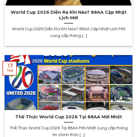
quan. Các trò thường được quan tâm gồm
World Cup 2026 Diễn Ra Khi Nào? 88AA Cập Nhật
baccarat, roulette, blackjack, sicbo, tài xỉu, xóc đĩa
Lịch Mới
và nhiều game casino phổ biến khác.
World Cup 2026 Diễn Ra Khi Nào? 88AA Cập Nhật Lịch Mới
Thể thao 88AA
cung cấp thông [...]
Thể thao 88AA dành cho người quan tâm bóng đá,
bóng rổ, tennis, eSports và các giải đấu quốc tế.
Người chơi có thể theo dõi lịch thi đấu, tỷ lệ cập
17
nhật, thông tin kèo và lựa chọn hình thức tham gia
Th4
phù hợp với nhu cầu cá nhân.
Xổ số 88AA
Xổ số 88AA là nhóm sản phẩm quen thuộc với
người chơi Việt Nam. Nội dung thường được quan
Thể Thức World Cup 2026 Tại 88AA Mới Nhất
tâm gồm kết quả, thống kê, lô đề, soi cầu, cách
quản lý giao dịch và các lưu ý trước khi tham gia.
Thể Thức World Cup 2026 Tại 88AA Mới Nhất cung cấp thông
tin chính thức [...]