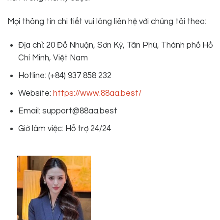
Mọi thông tin chi tiết vui lòng liên hệ với chúng tôi theo:
Địa chỉ: 20 Đỗ Nhuận, Sơn Kỳ, Tân Phú, Thành phố Hồ
Chí Minh, Việt Nam
Hotline: (+84) 937 858 232
Website:
https://www.88aa.best/
Email:
support@88aa.best
Giờ làm việc: Hỗ trợ 24/24