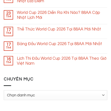
Nhật Địa Điểm
World Cup 2026 Diễn Ra Khi Nào? 88AA Cập
23
Th4
Nhật Lịch Mới
Thể Thức World Cup 2026 Tại 88AA Mới Nhất
17
Th4
Bảng Đấu World Cup 2026 Tại 88AA Mới Nhất
17
Th4
Lịch Thi Đấu World Cup 2026 Tại 88AA Theo Giờ
16
Th4
Việt Nam
CHUYÊN MỤC
Chuyên
mục