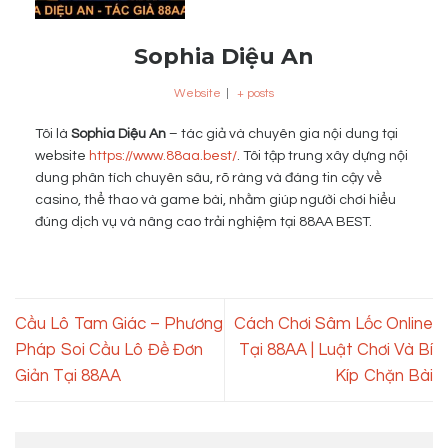
Sophia Diệu An
Website
|
+ posts
Tôi là
Sophia Diệu An
– tác giả và chuyên gia nội dung tại
website
https://www.88aa.best/
. Tôi tập trung xây dựng nội
dung phân tích chuyên sâu, rõ ràng và đáng tin cậy về
casino, thể thao và game bài, nhằm giúp người chơi hiểu
đúng dịch vụ và nâng cao trải nghiệm tại 88AA BEST.
Cầu Lô Tam Giác – Phương
Cách Chơi Sâm Lốc Online
Pháp Soi Cầu Lô Đề Đơn
Tại 88AA | Luật Chơi Và Bí
Giản Tại 88AA
Kíp Chặn Bài