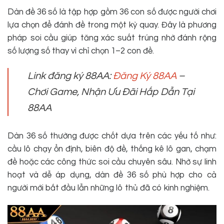
Dàn đề 36 số là tập hợp gồm 36 con số được người chơi
lựa chọn để đánh đề trong một kỳ quay. Đây là phương
pháp soi cầu giúp tăng xác suất trúng nhờ đánh rộng
số lượng số thay vì chỉ chọn 1–2 con đề.
Link đăng ký 88AA:
Đăng Ký 88AA
–
Chơi Game, Nhận Ưu Đãi Hấp Dẫn Tại
88AA
Dàn 36 số thường được chốt dựa trên các yếu tố như:
cầu lô chạy ổn định, biên độ đề, thống kê lô gan, chạm
đề hoặc các công thức soi cầu chuyên sâu. Nhờ sự linh
hoạt và dễ áp dụng, dàn đề 36 số phù hợp cho cả
người mới bắt đầu lẫn những lô thủ đã có kinh nghiệm.