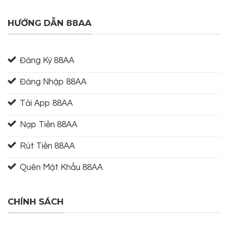
HƯỚNG DẪN 88AA
Đăng Ký 88AA
Đăng Nhập 88AA
Tải App 88AA
Nạp Tiền 88AA
Rút Tiền 88AA
Quên Mật Khẩu 88AA
CHÍNH SÁCH